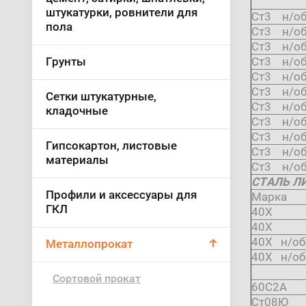
штукатурки, ровнители для
Ст3 н/о
пола
Ст3 н/о
Ст3 н/о
Грунты
Ст3 н/о
Ст3 н/о
Ст3 н/о
Сетки штукатурные,
Ст3 н/о
кладочные
Ст3 н/о
Ст3 н/о
Гипсокартон, листовые
Ст3 н/об
материалы
Ст3 н/об
СТАЛЬ Л
Профили и аксессуары для
Марка
ГКЛ
40Х
40Х
40Х н/об
Металлопрокат
40Х н/об
Сортовой прокат
60С2А
Ст08Ю