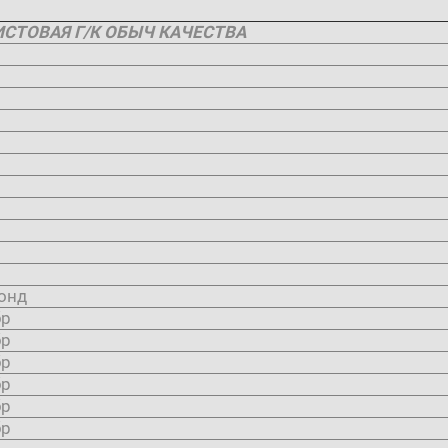
ИСТОВАЯ Г/К ОБЫЧ КАЧЕСТВА
онд
бр
бр
бр
бр
бр
бр