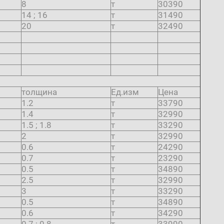
8
т
30390
14 ; 16
т
31490
20
т
32490
толщина
Ед.изм
Цена
1.2
т
33790
1.4
т
32990
1.5 ; 1.8
т
33290
2
т
32990
0.6
т
24290
0.7
т
23290
0.5
т
34890
2.5
т
32990
3
т
33290
0.5
т
34890
0.6
т
34290