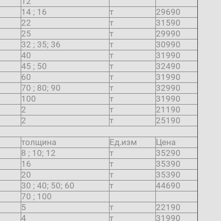
12
14 ; 16
т
29690
22
т
31590
25
т
29990
32 ; 35; 36
т
30990
40
т
31990
45 ; 50
т
32490
60
т
31990
70 ; 80; 90
т
32990
100
т
31990
2
т
21190
2
т
25190
толщина
Ед.изм
Цена
8 ; 10; 12
т
35290
16
т
35390
20
т
35390
30 ; 40; 50; 60
т
44690
70 ; 100
5
т
22190
4
т
31990