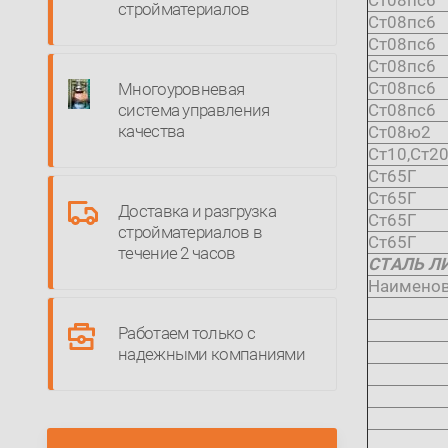
Ст08пс6
стройматериалов
Ст08пс6
Ст08пс6
Ст08пс6
Ст08пс6
Многоуровневая
система управления
Ст08пс6
качества
Ст08ю2
Ст10,Ст2
Ст65Г
Ст65Г
Доставка и разгрузка
Ст65Г
стройматериалов в
Ст65Г
течение 2 часов
СТАЛЬ Л
Наимено
Работаем только с
надежными компаниями