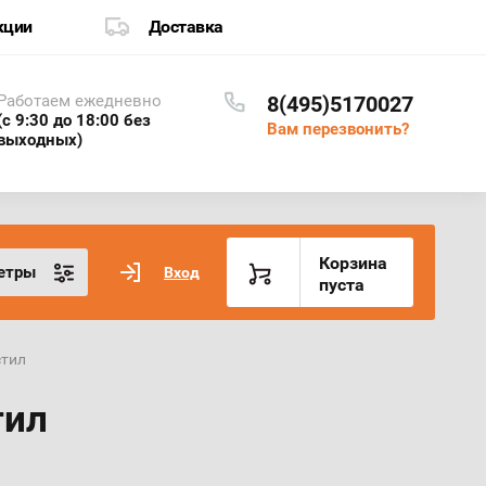
кции
Доставка
Работаем ежедневно
8(495)5170027
(с 9:30 до 18:00 без
Вам перезвонить?
выходных)
Корзина
етры
Вход
пуста
стил
тил