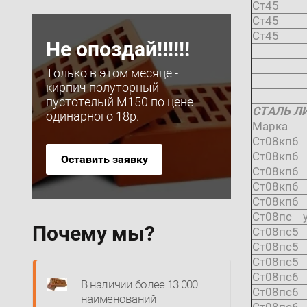
Ст45
Ст45
Ст45
Не опоздай!!!!!!
Только в этом месяце -
кирпич полуторный
пустотелый М150 по цене
СТАЛЬ ЛИ
одинарного 18р.
Марка
Ст08кп6
Ст08кп6
Оставить заявку
Ст08кп6
Ст08кп6
Ст08кп6
Ст08пс у
Почему мы?
Ст08пс5
Ст08пс5
Ст08пс5
Ст08пс6
В наличии более 13 000
Ст08пс6
наименований