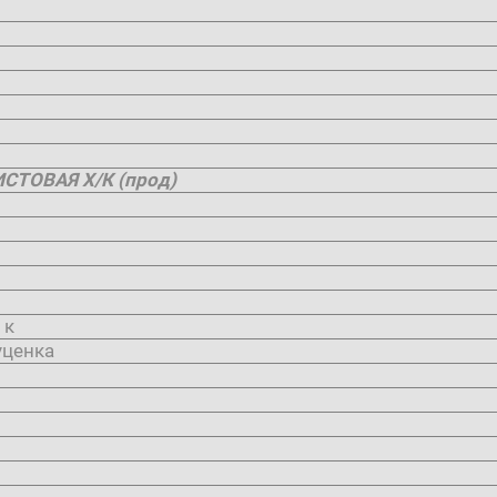
СТОВАЯ Х/К (прод)
 к
ценка