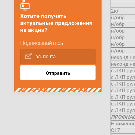
2кл
Хотите получать
н/обр
актуальные предложения
н/обр
на акции?
н/обр
н/обр
Подписывайтесь
н/обр
н/обр
неконд н
неконд н
с ЛКП рул
Отправить
с ЛКП рул
с ЛКП рул
с ЛКП рул
с ЛКП ру
с ЛКП ру
с ЛКП рул
ПРОФНА
Наимено
C17