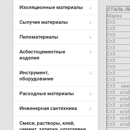
Изоляционные материалы
СТАЛЬ Л
Марка
Сыпучие материалы
Ст3
Ст3
Ст3
Пиломатериалы
Ст3
Ст3
Асбестоцементные
Ст3
изделия
Ст3
Ст3
Инструмент,
Ст3
оборудование
Ст3
Ст3 нек
Ст3 н/о
Расходные материалы
Ст3 н/о
Ст3 н/о
Инженерная сантехника
Ст3 н/о
Ст3 н/о
Смеси, растворы, клей,
Ст3 н/о
цемент, затирки, шпатлевки,