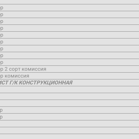
бр
бр
бр
бр
бр
бр
бр
бр
бр
р 2 сорт комиссия
р комиссия
ИСТ Г/К КОНСТРУКЦИОННАЯ
р
р