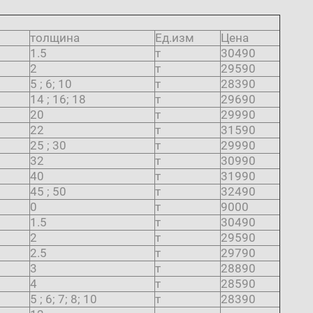
толщина
Ед.изм
Цена
1.5
т
30490
2
т
29590
5 ; 6; 10
т
28390
14 ; 16; 18
т
29690
20
т
29990
22
т
31590
25 ; 30
т
29990
32
т
30990
40
т
31990
45 ; 50
т
32490
0
т
9000
1.5
т
30490
2
т
29590
2.5
т
29790
3
т
28890
4
т
28590
5 ; 6; 7; 8; 10
т
28390