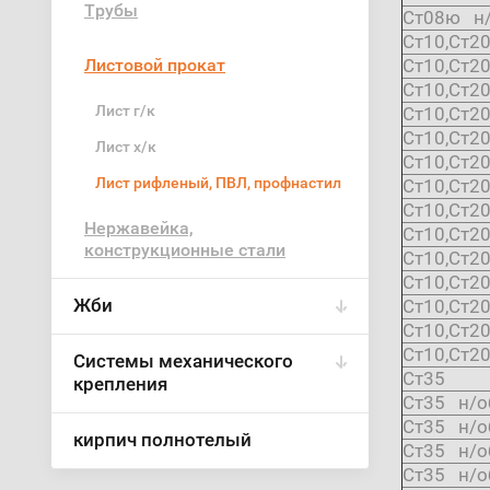
Трубы
Ст08ю н/
Ст10,Ст2
Листовой прокат
Ст10,Ст2
Ст10,Ст2
Лист г/к
Ст10,Ст2
Ст10,Ст2
Лист х/к
Ст10,Ст2
Лист рифленый, ПВЛ, профнастил
Ст10,Ст2
Ст10,Ст2
Нержавейка,
Ст10,Ст2
конструкционные стали
Ст10,Ст2
Ст10,Ст2
Жби
Ст10,Ст2
Ст10,Ст2
Ст10,Ст2
Cистемы механического
Ст35
крепления
Ст35 н/о
Ст35 н/о
кирпич полнотелый
Ст35 н/о
Ст35 н/о