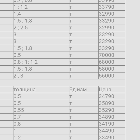
0.7 ; 0.8
т
33990
1 ; 1.2
т
33790
1.4
т
32990
1.5 ; 1.8
т
33290
2 ; 2.5
т
32990
3
т
33290
3
т
33290
1.5 ; 1.8
т
33290
0.5
т
70000
0.8 ; 1; 1.2
т
68000
1.5 ; 1.8
т
58000
2 ; 3
т
56000
толщина
Ед.изм
Цена
0.5
т
34790
0.5
т
35890
0.55
т
35290
0.7
т
34890
0.8
т
34190
1
т
34490
1.2
т
33490